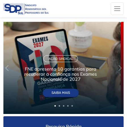
INFORMAÇÃO/COMUNICADOS
Resultados da Consulta Nacional
FNE/AFIET - Burocracia e excesso de
trabalho no topo das preocupações
SAIBA MAIS
Pesquisa Rápida