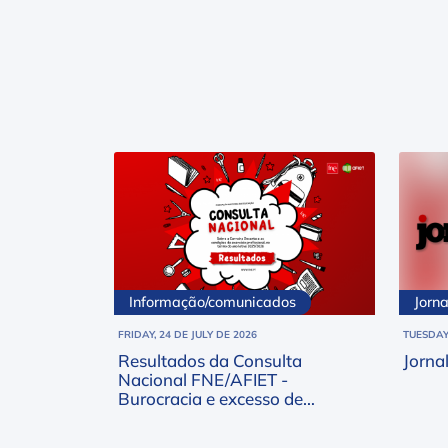
Informação/comunicados
Jorn
FRIDAY, 24 DE JULY DE 2026
TUESDAY,
Resultados da Consulta
Jorna
Nacional FNE/AFIET -
Burocracia e excesso de
trabalho no topo das
preocupações