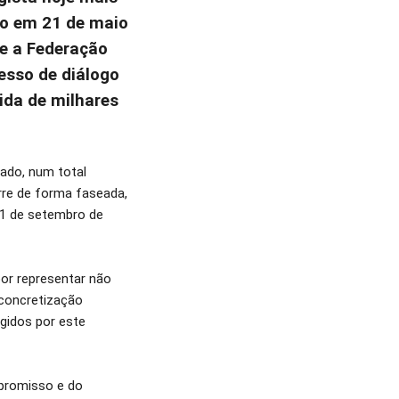
o em 21 de maio
 e a Federação
esso de diálogo
ida de milhares
ado, num total
rre de forma faseada,
 1 de setembro de
or representar não
concretização
gidos por este
mpromisso e do