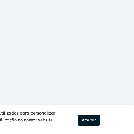
utilizados para personalizar
Avisos Legais & Política de Privacidade
tilização no nosso website
Aceitar