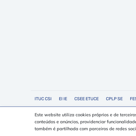
ITUC CSI
EI IE
CSEE ETUCE
CPLP SE
FE
Este website utiliza cookies próprios e de terceir
Copyright © 2021 Sindicato Democrático dos Professores d
conteúdos e anúncios, providenciar funcionalidade
Developed by
também é partilhada com parceiros de redes socia