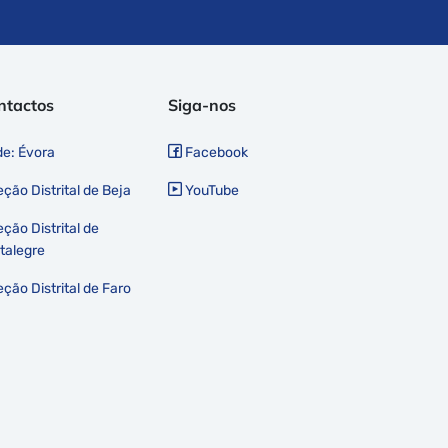
ntactos
Siga-nos
e: Évora
Facebook
eção Distrital de Beja
YouTube
eção Distrital de
talegre
eção Distrital de Faro