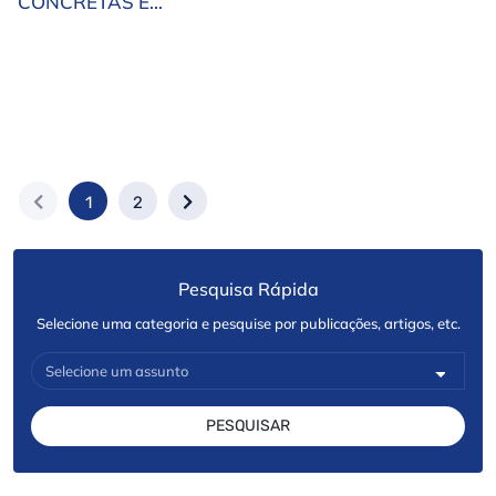
CONCRETAS E
condições de exercício
VALORIZAÇÃO
profissional, no termo do
PROFISSIONAL
ano letivo 2025/2026
1
2
Pesquisa Rápida
Selecione uma categoria e pesquise por publicações, artigos, etc.
PESQUISAR