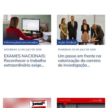
provisória
Informação/comunicados
Ação Sindical
SATURDAY, 11 DE JULY DE 2026
THURSDAY, 02 DE JULY DE 2026
EXAMES NACIONAIS:
Um passo em frente na
Reconhecer o trabalho
valorização da carreira
extraordinário exige
de investigação
justiça, responsabilidade
científica
e uma visão de todo o
sistema