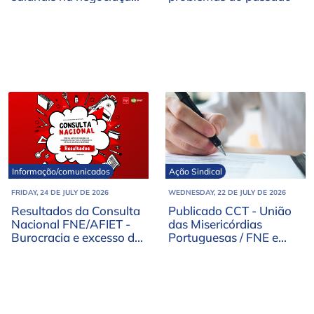
do novo RJEPE
Informação/comunicados
Ação Sindical
FRIDAY, 24 DE JULY DE 2026
WEDNESDAY, 22 DE JULY DE 2026
Resultados da Consulta
Publicado CCT - União
Nacional FNE/AFIET -
das Misericórdias
Burocracia e excesso de
Portuguesas / FNE e
trabalho no topo das
OUTROS
preocupações