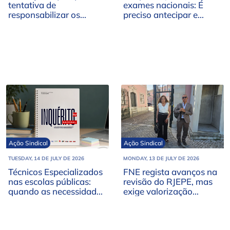
tentativa de
exames nacionais: É
responsabilizar os
preciso antecipar e
professores pelas falhas
preparar a resposta
nos exames nacionais
Ação Sindical
Ação Sindical
TUESDAY, 14 DE JULY DE 2026
MONDAY, 13 DE JULY DE 2026
Técnicos Especializados
FNE regista avanços na
nas escolas públicas:
revisão do RJEPE, mas
quando as necessidades
exige valorização
são permanentes, a
remuneratória dos
resposta não pode
docentes
continuar a ser