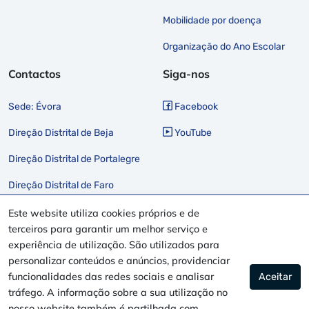
Mobilidade por doença
Organização do Ano Escolar
Contactos
Siga-nos
Sede: Évora
Facebook
Direção Distrital de Beja
YouTube
Direção Distrital de Portalegre
Direção Distrital de Faro
Este website utiliza cookies próprios e de
terceiros para garantir um melhor serviço e
experiência de utilização. São utilizados para
ITUC CSI
EI IE
CSEE ETUCE
CPLP SE
FESAP
FNE
personalizar conteúdos e anúncios, providenciar
funcionalidades das redes sociais e analisar
Aceitar
tráfego. A informação sobre a sua utilização no
Copyright © 2021 Sindicato Democrático dos Professores do Sul.
nosso website também é partilhada com